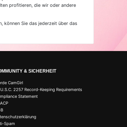
ten profitieren, die wir oder andere
, können Sie das jederzeit über das
OMMUNITY & SICHERHEIT
rde CamGirl
 U.S.C. 2257 Record-Keeping Requirements
mpliance Statement
SACP
GB
tenschutzerklärung
ti-Spam